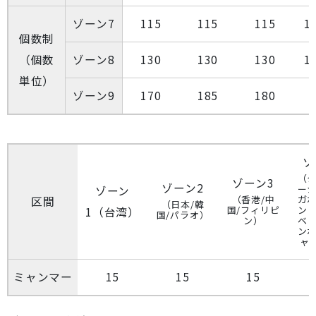
ゾーン7
115
115
115
1
個数制
（個数
ゾーン8
130
130
130
1
単位）
ゾーン9
170
185
180
ゾ
（タ
ゾーン3
ゾーン2
ーシ
ゾーン
（香港/中
ガポ
区間
（日本/韓
国/フィリピ
ンド
1（台湾）
国/パラオ）
ン）
ベト
ンボ
ャ
ミャンマー
15
15
15