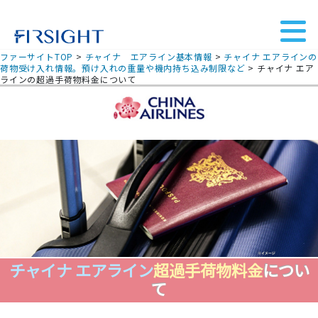
ファーサイトTOP
>
チャイナ エアライン基本情報
>
チャイナ エアラインの
荷物受け入れ情報。預け入れの重量や機内持ち込み制限など
>
チャイナ エア
ラインの超過手荷物料金について
チャイナ エアライン
超過手荷物料金
につい
て