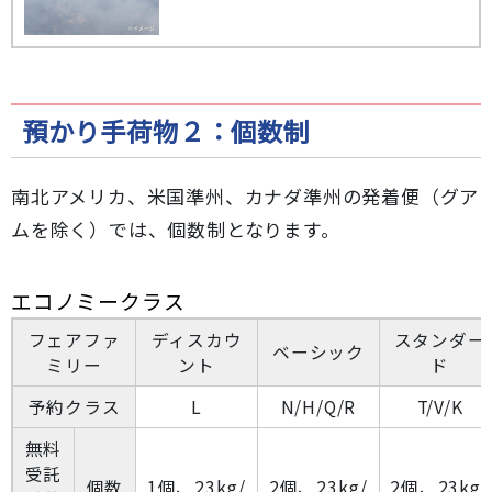
預かり手荷物２：個数制
南北アメリカ、米国準州、カナダ準州の発着便（グア
ムを除く）では、個数制となります。
エコノミークラス
フェアファ
ディスカウ
スタンダー
ベーシック
ミリー
ント
ド
予約クラス
L
N/H/Q/R
T/V/K
無料
受託
個数
1個、23kg/
2個、23kg/
2個、23kg/