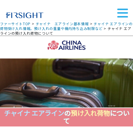
ファーサイトTOP
>
チャイナ エアライン基本情報
>
チャイナ エアラインの
荷物受け入れ情報。預け入れの重量や機内持ち込み制限など
>
チャイナ エア
ラインの預け入れ荷物について
チャイナ エアライン
の
預け入れ荷物
につい
て