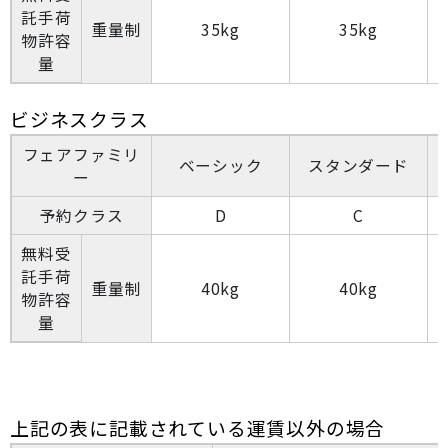
託手荷
重量制
35kg
35kg
物許容
量
ビジネスクラス
フェアファミリ
ベーシック
スタンダード
ー
予約クラス
D
C
無料受
託手荷
重量制
40kg
40kg
物許容
量
上記の表に記載されている運賃以外の場合