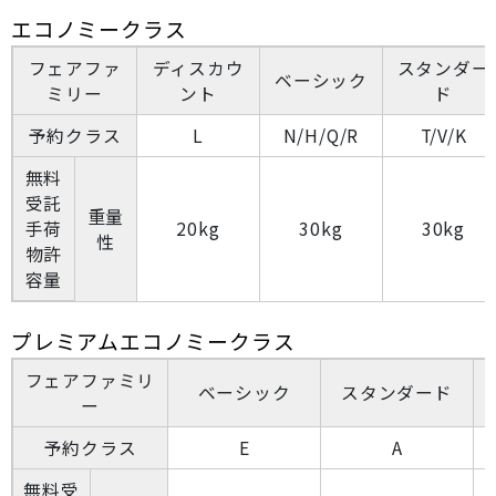
エコノミークラス
フェアファ
ディスカウ
スタンダー
ベーシック
ミリー
ント
ド
予約クラス
L
N/H/Q/R
T/V/K
無料
受託
重量
手荷
20kg
30kg
30kg
性
物許
容量
プレミアムエコノミークラス
フェアファミリ
ベーシック
スタンダード
ー
予約クラス
E
A
無料受