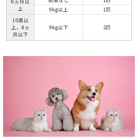
制限なし
1匹
6ヵ月以
上
9kg以上
1匹
10週以
上、6ヵ
9kg以下
2匹
月以下