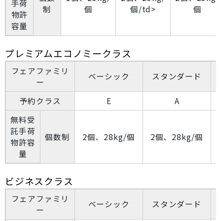
手荷
制
個
個/td>
個
物許
容量
プレミアムエコノミークラス
フェアファミリ
ベーシック
スタンダード
ー
予約クラス
E
A
無料受
託手荷
個数制
2個、28kg/個
2個、28kg/個
物許容
量
ビジネスクラス
フェアファミリ
ベーシック
スタンダード
ー