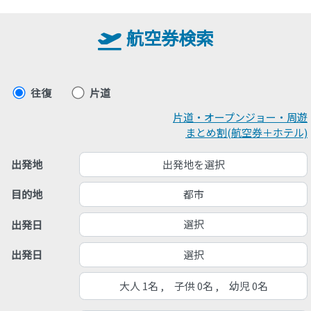
航空券検索
往復
片道
片道・オープンジョー・周遊
まとめ割(航空券＋ホテル)
出発地を選択
出発地
都市
目的地
選択
出発日
選択
出発日
大人 1名 , 子供 0名 , 幼児 0名